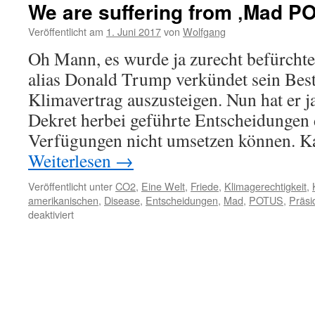
We are suffering from ‚Mad P
Veröffentlicht am
1. Juni 2017
von
Wolfgang
Oh Mann, es wurde ja zurecht befürcht
alias Donald Trump verkündet sein Bes
Klimavertrag auszusteigen. Nun hat er ja
Dekret herbei geführte Entscheidungen 
Verfügungen nicht umsetzen können. K
Weiterlesen
→
Veröffentlicht unter
CO2
,
Eine Welt
,
Friede
,
Klimagerechtigkeit
,
amerikanischen
,
Disease
,
Entscheidungen
,
Mad
,
POTUS
,
Präsi
für
deaktiviert
We
are
suffering
from
‚Mad
POTUS
Disease‘