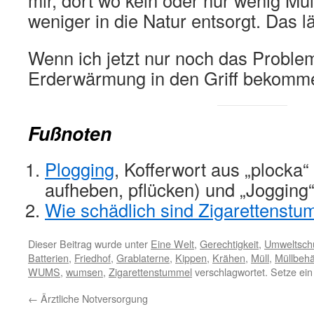
weniger in die Natur entsorgt. Das lä
Wenn ich jetzt nur noch das Problem
Erderwärmung in den Griff bekomm
Fußnoten
Plogging
, Kofferwort aus „plocka“
aufheben, pflücken) und „Jogging“
Wie schädlich sind Zigarettenstu
Dieser Beitrag wurde unter
Eine Welt
,
Gerechtigkeit
,
Umweltsch
Batterien
,
Friedhof
,
Grablaterne
,
Kippen
,
Krähen
,
Müll
,
Müllbehä
WUMS
,
wumsen
,
Zigarettenstummel
verschlagwortet. Setze ei
←
Ärztliche Notversorgung