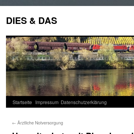
Zum
Inhalt
DIES & DAS
springen
Startseite
Impressum
Datenschutzerklärung
←
Ärztliche Notversorgung