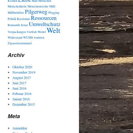
Krähen
Mad
Menschen
Menschenkette
Menschenrechte
Müll
Pilgerweg
Müllbehälter
Plogging
Ressourcen
Politik
Rassismus
Umweltschutz
Romantik
Senat
Welt
Verpackungen
Vielfalt
Wedel
Widerstand
WUMS
wumsen
Zigarettenstummel
Archiv
Oktober 2020
November 2019
August 2017
Juni 2017
Juni 2016
Februar 2016
Januar 2016
Dezember 2015
Meta
Anmelden