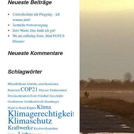
Neueste Beiträge
Umweltschutz mit Plogging – ich
wumse jetzt!
Ärztliche Notversorgung
Zero Waste: Das finde ich gut!
We are suffering from ‚Mad POTUS
Disease‘
Neueste Kommentare
Schlagwörter
#HandInHand
Alufolie
amerikanischen
COP21
Batterien
Disease
Diskussionen
Dreckschleudern
Erde
Friedhof
Geschöpfe
Grablaterne
Großkraftwerk
Hamburger
Klima
Hand in Hand
Kippen
Klimagerechtigkeit
Klimaschutz
Kraftwerke
Kraftwerksneubau
Liebe