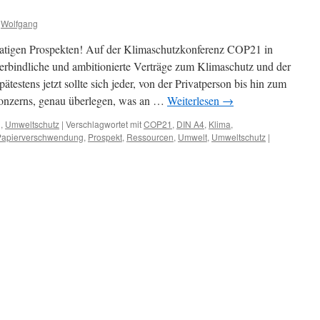
g
Wolfgang
atigen Prospekten! Auf der Klimaschutzkonferenz COP21 in
erbindliche und ambitionierte Verträge zum Klimaschutz und der
ätestens jetzt sollte sich jeder, von der Privatperson bis hin zum
konzerns, genau überlegen, was an …
Weiterlesen
→
g
,
Umweltschutz
|
Verschlagwortet mit
COP21
,
DIN A4
,
Klima
,
Papierverschwendung
,
Prospekt
,
Ressourcen
,
Umwelt
,
Umweltschutz
|