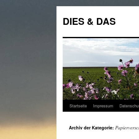
Zum
Inhalt
DIES & DAS
springen
Startseite
Impressum
Datenschut
Papiervers
Archiv der Kategorie: